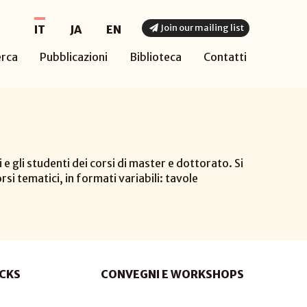
Join our mailing list
IT
JA
EN
erca
Pubblicazioni
Biblioteca
Contatti
e gli studenti dei corsi di master e dottorato. Si
i tematici, in formati variabili: tavole
CKS
CONVEGNI E WORKSHOPS